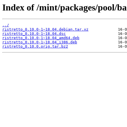
Index of /mint/packages/pool/bac
../
ristretto_0.10.0-1~18.04.debian.tar.xz
ristretto_0.10.0-1~18.04.dsc
ristretto_0.10.0-1~18.04_amd64.deb
ristretto_0.10.0-1~18.04_i386.deb
ristretto_0.10.0.orig.tar.bz2